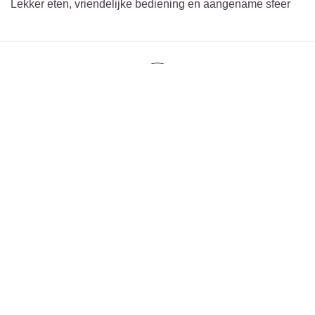
Lekker eten, vriendelijke bediening en aangename sfeer
Evi
0
6
Beoordeeld op:
25/01/2026
Evi
beveelt dit restaurant aan voor:
Groepen,
Verhouding
prijs/kwaliteit
vlotte, vriendelijke bediening. heel
leuke...
Vlotte, vriendelijke bediening. Heel leuke formule,
verschillende combinaties mogelijk; wij waren bv. met 4
personen, en hebben de vlees-, vis- en kaasfondue