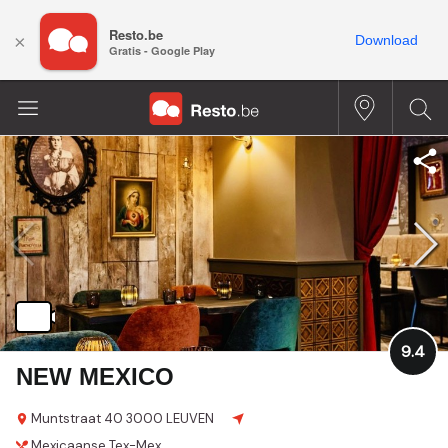
Resto.be
×
Download
Gratis - Google Play
9.4
NEW MEXICO
Muntstraat 40
3000 LEUVEN
Mexicaanse
Tex-Mex