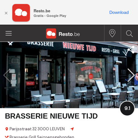
Resto.be
×
Download
Gratis - Google Play
9.1
BRASSERIE NIEUWE TIJD
Parijsstraat 32
3000 LEUVEN
Brasserie
Grill
Seizoensgebonden