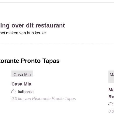
ing over dit restaurant
j het maken van hun keuze
torante Pronto Tapas
Casa Mia
Ma
Italiaanse
Re
0.0 km
van
Ristorante Pronto Tapas
0.