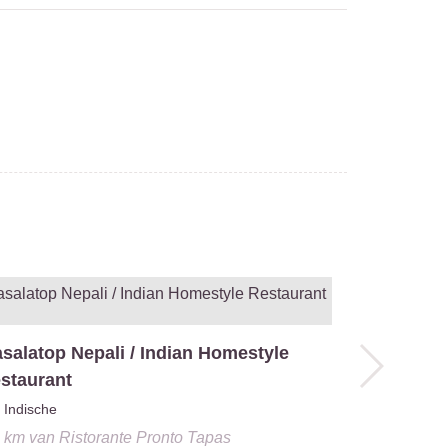
Ristorante
salatop Nepali / Indian Homestyle
Italiaanse
staurant
0.0 km
van
R
Indische
0 km
van
Ristorante Pronto Tapas