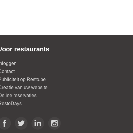
Voor restaurants
Inloggen
Contact
Publiciteit op Resto.be
Creatie van uw website
Online reservaties
RestoDays