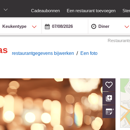
s
Cadeaubonnen
Een restaurant toevoegen
Ste
Keukentype
Diner
Restaurant
as
/
restaurantgegevens bijwerken
Een foto