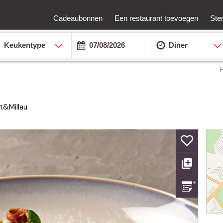
Cadeaubonnen
Een restaurant toevoegen
Ste
Keukentype
Diner
t&Millau