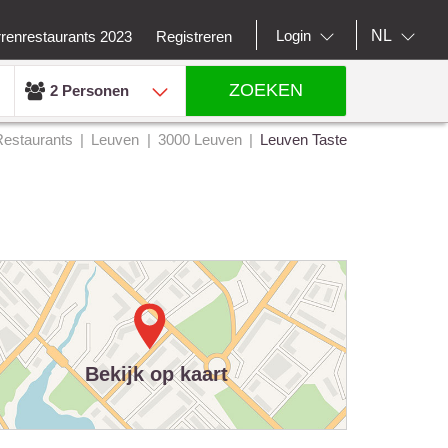
NL
Login
rrenrestaurants 2023
Registreren
ZOEKEN
2 Personen
Restaurants
Leuven
3000 Leuven
Leuven Taste
Bekijk op kaart