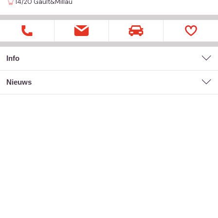
14/20
Gault&Millau
Info
nieuws