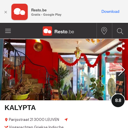
Resto.be
×
Download
Gratis - Google Play
8.8
KALYPTA
Parijsstraat 21
3000 LEUVEN
Visgerechten
Griekse
Indische