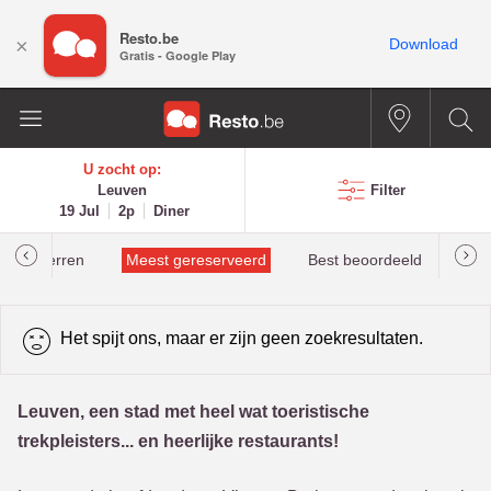
Resto.be
×
Download
Gratis - Google Play
U zocht op:
Leuven
Filter
19 Jul
2p
Diner
helinsterren
Meest gereserveerd
Best beoordeeld
Het spijt ons, maar er zijn geen zoekresultaten.
Leuven, een stad met heel wat toeristische
trekpleisters... en heerlijke restaurants!