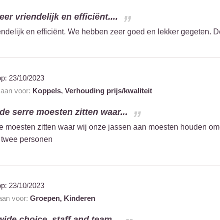
er vriendelijk en efficiënt....
iendelijk en efficiënt. We hebben zeer goed en lekker gegeten. 
op:
23/10/2023
t aan voor:
Koppels,
Verhouding prijs/kwaliteit
de serre moesten zitten waar...
re moesten zitten waar wij onze jassen aan moesten houden omdat
r twee personen
op:
23/10/2023
 aan voor:
Groepen,
Kinderen
wide choice. staff and team...