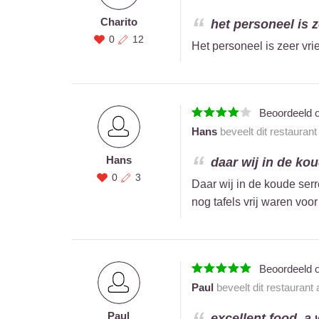
Charito
het personeel is ze
0
12
Het personeel is zeer vr
Beoordeeld 
Hans
beveelt dit restauran
Hans
daar wij in de kou
0
3
Daar wij in de koude ser
nog tafels vrij waren voo
Beoordeeld 
Paul
beveelt dit restaurant
Paul
excellent food. a 