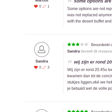
Marcos
some options are n
0
1
Some options are not repl
was not replaced anymore
with the desert buffet an
Beoordeeld 
Sandra
beveelt dit restaur
Sandra
wij zijn er rond 2
0
3
Wij zijn er rond 20.45u t
kwamen dan tot de conclus
stukjes liggen,oké we heb
je betaald wel de volle p
Beoordeeld 