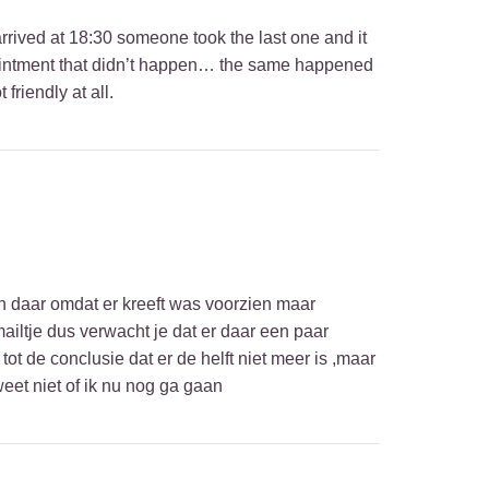
arrived at 18:30 someone took the last one and it
pointment that didn’t happen… the same happened
friendly at all.
en daar omdat er kreeft was voorzien maar
ailtje dus verwacht je dat er daar een paar
t de conclusie dat er de helft niet meer is ,maar
eet niet of ik nu nog ga gaan