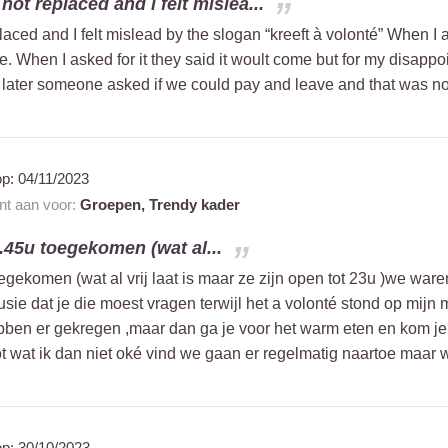
ot replaced and i felt mislea...
aced and I felt mislead by the slogan “kreeft à volonté” When I 
. When I asked for it they said it woult come but for my disap
d later someone asked if we could pay and leave and that was not 
op:
04/11/2023
ant aan voor:
Groepen,
Trendy kader
0.45u toegekomen (wat al...
oegekomen (wat al vrij laat is maar ze zijn open tot 23u )we war
ie dat je die moest vragen terwijl het a volonté stond op mijn m
ben er gekregen ,maar dan ga je voor het warm eten en kom je to
ot wat ik dan niet oké vind we gaan er regelmatig naartoe maar w
op:
30/10/2023