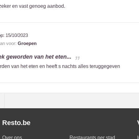
is zeker en vast genoeg aanbod.
op:
15/10/2023
aan voor:
Groepen
iek geworden van het eten...
rden van het eten en heeft s nachts alles teruggegeven
Resto.be
Over ons
Restaurants per stad