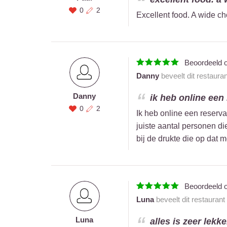
0
2
Excellent food. A wide ch
Beoordeeld 
Danny
beveelt dit restaura
Danny
ik heb online een
0
2
Ik heb online een reserva
juiste aantal personen di
bij de drukte die op dat
Beoordeeld 
Luna
beveelt dit restaurant
Luna
alles is zeer lekke