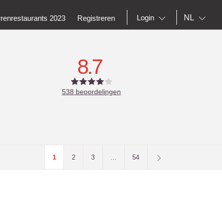
NL
Login
rrenrestaurants 2023
Registreren
8.7
538
beoordelingen
1
2
3
...
54