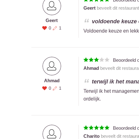
Geert
beveelt dit restauran
Geert
voldoende keuze e
0
1
Voldoende keuze en lekker
Beoordeeld 
Ahmad
beveelt dit restaur
Ahmad
terwijl ik het man
0
1
Terwijl ik het management
ordelijk.
Beoordeeld 
Charito
beveelt dit restaur