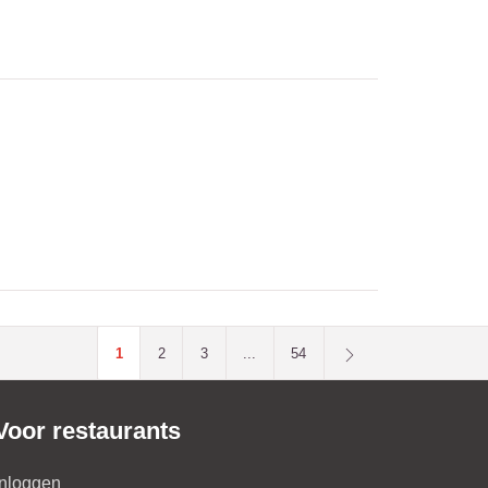
1
2
3
...
54
Voor restaurants
Inloggen