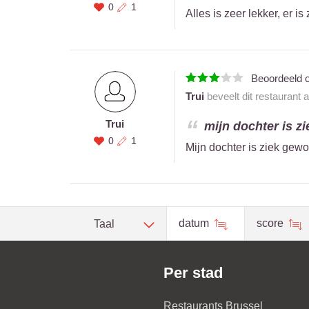
0
1
Alles is zeer lekker, er 
Beoordeeld 
Trui
beveelt dit restaurant 
Trui
mijn dochter is z
0
1
Mijn dochter is ziek gewo
datum
score
Taal
Per stad
Restaurants Brussel