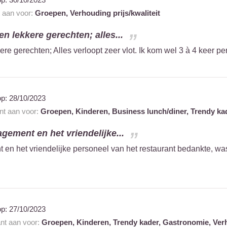
t aan voor:
Groepen,
Verhouding prijs/kwaliteit
n lekkere gerechten; alles...
e gerechten; Alles verloopt zeer vlot. Ik kom wel 3 à 4 keer per
op:
28/10/2023
ant aan voor:
Groepen,
Kinderen,
Business lunch/diner,
Trendy ka
agement en het vriendelijke...
 en het vriendelijke personeel van het restaurant bedankte, was
op:
27/10/2023
ant aan voor:
Groepen,
Kinderen,
Trendy kader,
Gastronomie,
Verh