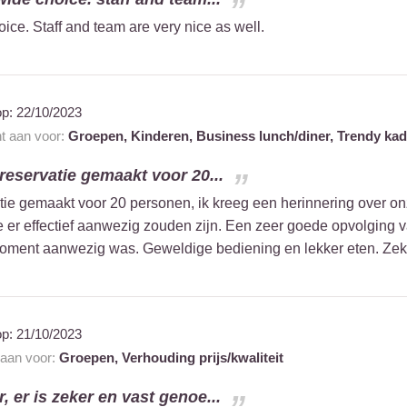
oice. Staff and team are very nice as well.
op:
22/10/2023
nt aan voor:
Groepen,
Kinderen,
Business lunch/diner,
Trendy kad
 reservatie gemaakt voor 20...
tie gemaakt voor 20 personen, ik kreeg een herinnering over onz
e er effectief aanwezig zouden zijn. Een zeer goede opvolging v
 moment aanwezig was. Geweldige bediening en lekker eten. Zek
op:
21/10/2023
 aan voor:
Groepen,
Verhouding prijs/kwaliteit
r, er is zeker en vast genoe...