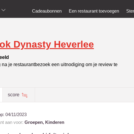
Cadeaubonnen
Een restaurant toevoegen
Ste
ok Dynasty Heverlee
eeld
g na je restaurantbezoek een uitnodiging om je review te
score
op:
04/11/2023
ant aan voor:
Groepen,
Kinderen