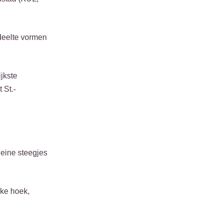
edeelte vormen
jkste
 St.-
leine steegjes
lke hoek,