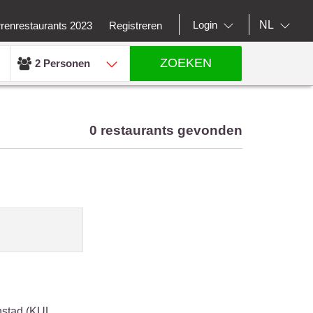
NL
Login
rrenrestaurants 2023
Registreren
ZOEKEN
2 Personen
0 restaurants gevonden
nstad (KUL,