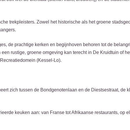
sche trekpleisters. Zowel het historische als het groene stadsg
gangers.
ges, de prachtige kerken en begijnhoven behoren tot de belangri
en rustige, groene omgeving kan terecht in De Kruidtuin of het
l Recreatiedomein (Kessel-Lo).
ert zich tussen de Bondgenotenlaan en de Diestsestraat, de k
ieerde keuken aan: van Franse tot Afrikaanse restaurants, op e