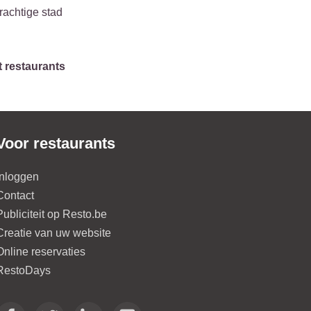
rachtige stad
t restaurants
Voor restaurants
Inloggen
Contact
Publiciteit op Resto.be
Creatie van uw website
Online reservaties
RestoDays