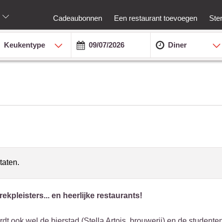
Cadeaubonnen
Een restaurant toevoegen
Ste
Keukentype
Diner
taten.
ekpleisters... en heerlijke restaurants!
t ook wel de bierstad (Stella Artois, brouwerij) en de studente