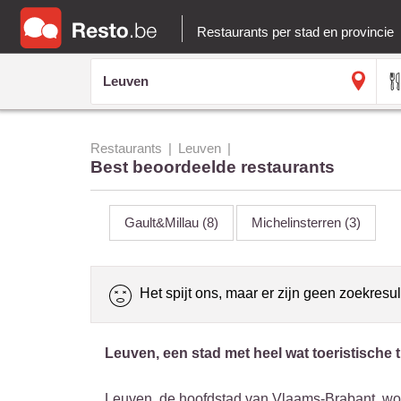
Restaurants per stad en provincie
Restaurants
Leuven
Best beoordeelde restaurants
Gault&Millau
(8)
Michelinsterren
(3)
Het spijt ons, maar er zijn geen zoekresul
Leuven, een stad met heel wat toeristische tr
Leuven, de hoofdstad van Vlaams-Brabant, word