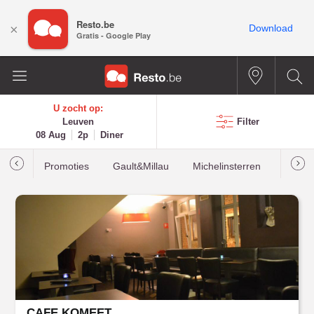
Resto.be
×
Download
Gratis - Google Play
U zocht op:
Leuven
Filter
08 Aug
2p
Diner
Promoties
Gault&Millau
Michelinsterren
Meest
CAFE KOMEET