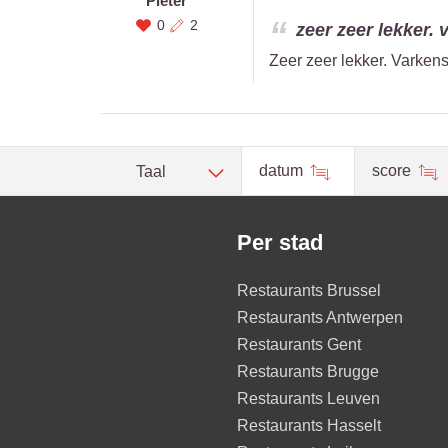
Pieter
0
2
zeer zeer lekker.
Zeer zeer lekker. Varken
datum
score
Taal
Per stad
Restaurants Brussel
Restaurants Antwerpen
Restaurants Gent
Restaurants Brugge
Restaurants Leuven
Restaurants Hasselt