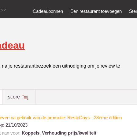
Cadeaubonnen
Een restaurant toevoegen
Ste
adeau
g na je restaurantbezoek een uitnodiging om je review te
score
even na gebruik van de promotie: RestoDays - 28ème édition
op:
21/10/2023
t aan voor:
Koppels,
Verhouding prijs/kwaliteit