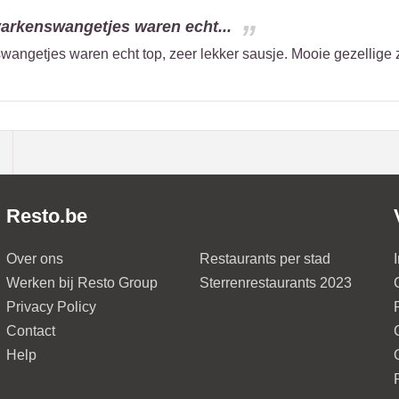
 varkenswangetjes waren echt...
swangetjes waren echt top, zeer lekker sausje. Mooie gezellige 
Resto.be
Over ons
Restaurants per stad
Werken bij Resto Group
Sterrenrestaurants 2023
Privacy Policy
Contact
Help