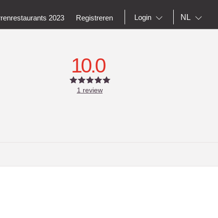
NL
Login
rrenrestaurants 2023
Registreren
10.0
1
review