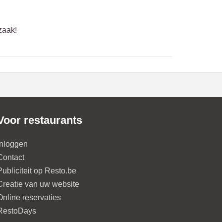
zaak!
Voor restaurants
Inloggen
Contact
Publiciteit op Resto.be
Creatie van uw website
Online reservaties
RestoDays