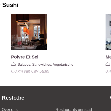
y Sushi
Poivre Et Sel
Me
Salades, Sandwiches, Vegetarische
0.0 km
van
City Sushi
0.
Resto.be
Over ons
Restaurants per stad