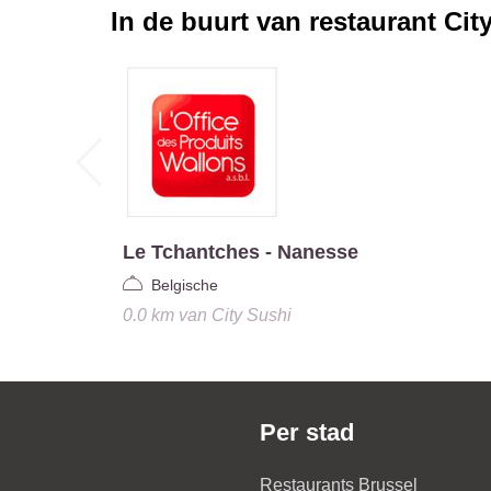
In de buurt van restaurant
Cit
Le Tchantches - Nanesse
Belgische
0.0 km
van
City Sushi
Per stad
Restaurants Brussel