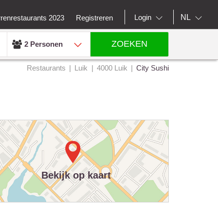
NL
Login
rrenrestaurants 2023
Registreren
ZOEKEN
2 Personen
Restaurants
Luik
4000 Luik
City Sushi
Bekijk op kaart