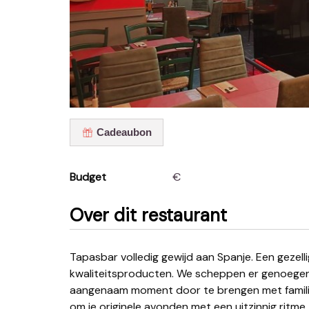
Cadeaubon
Budget
€
Over dit restaurant
Tapasbar volledig gewijd aan Spanje. Een gezellige sfeer, authentieke familiekeuken op basis van
kwaliteitsproducten. We scheppen er genoegen 
aangenaam moment door te brengen met familie o
om je originele avonden met een uitzinnig ritme 