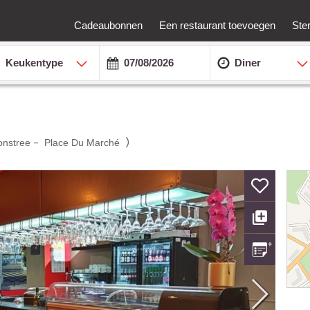
Cadeaubonnen
Een restaurant toevoegen
Ste
Keukentype
Diner
-
)
onstree
Place Du Marché