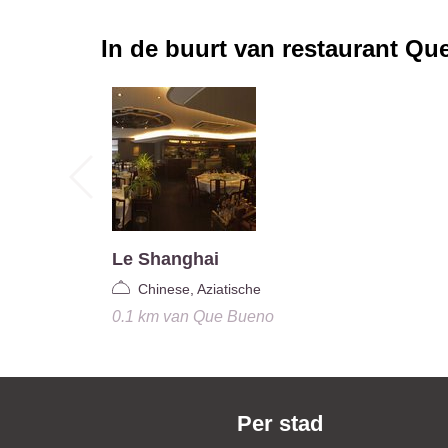
In de buurt van restaurant
Que
Le Shanghai
Chinese, Aziatische
0.1 km
van
Que Bueno
Per stad