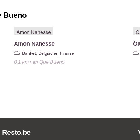
 Bueno
Amon Nanesse
Öl
Banket, Belgische, Franse
0.1 km
van
Que Bueno
Resto.be