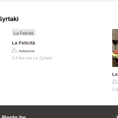
Syrtaki
La Felicità
Italiaanse
0.8 km
van
Le Syrtaki
Le
0.
Resto.be