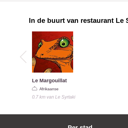
In de buurt van restaurant
Le 
Le Margouillat
Afrikaanse
0.7 km
van
Le Syrtaki
Per stad