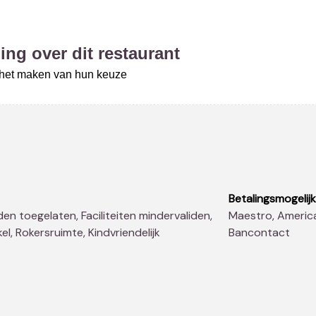
ing over dit restaurant
j het maken van hun keuze
Betalingsmogelij
Maestro, American Express, Diners Club, Master Card, Visa,
el, Rokersruimte, Kindvriendelijk
Bancontact