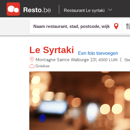
Restaurant Le syrtaki
Le Syrtaki
Een foto toevoegen
Montagne Sainte Walburge
231
(
4000 LUIK
St
Griekse