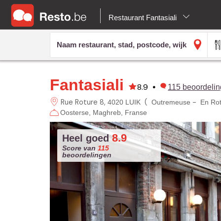
Restaurant Fantasiali
Fantasiali
8.9
•
115
beoordeli
Rue Roture
8
(
-
4020 LUIK
Outremeuse
En Ro
Oosterse
Maghreb
Franse
8.9
Heel goed
Score van
115
beoordelingen