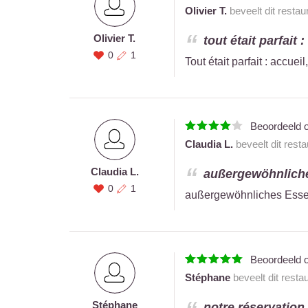
Olivier T.
beveelt dit restau
Olivier T.
tout était parfait 
0
1
Tout était parfait : accue
Beoordeeld 
Claudia L.
beveelt dit rest
Claudia L.
außergewöhnliche
0
1
außergewöhnliches Esse
Beoordeeld 
Stéphane
beveelt dit resta
Stéphane
notre réservation 