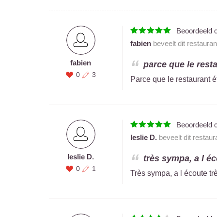
Beoordeeld 
fabien
beveelt dit restaura
fabien
parce que le resta
0
3
Parce que le restaurant é
Beoordeeld 
leslie D.
beveelt dit restaur
leslie D.
très sympa, a l éc
0
1
Très sympa, a l écoute tr