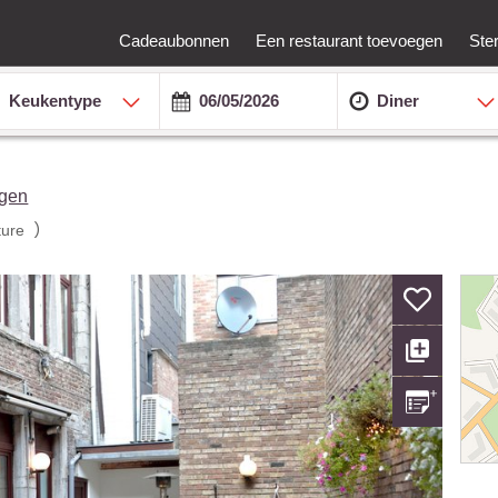
Cadeaubonnen
Een restaurant toevoegen
Ste
Keukentype
Diner
ngen
)
ture