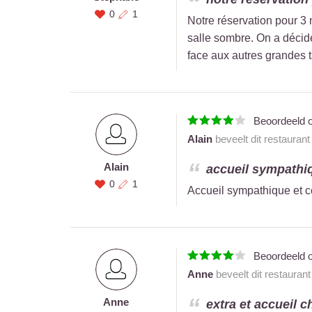
0
1
Notre réservation pour 3 
salle sombre. On a décidé
face aux autres grandes 
Beoordeeld 
Alain
beveelt dit restauran
Alain
accueil sympathiqu
0
1
Accueil sympathique et co
Beoordeeld 
Anne
beveelt dit restauran
Anne
extra et accueil c