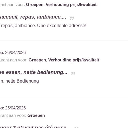
rant aan voor:
Groepen,
Verhouding prijs/kwaliteit
: accueil, repas, ambiance....
il, repas, ambiance. Une excellente adresse!
op:
26/04/2026
aurant aan voor:
Groepen,
Verhouding prijs/kwaliteit
s essen, nette bedienung...
n, nette Bedienung
op:
25/04/2026
urant aan voor:
Groepen
pour 3 n’avait pas été prise...