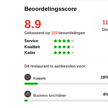
Beoordelingsscore
8.9
1
Doo
Gebaseerd op
115
beoordelingen
Service
Kwaliteit
Kader
Dit restaurant is aanbevolen voor:
16
Koppels
4
Business lunch/diner