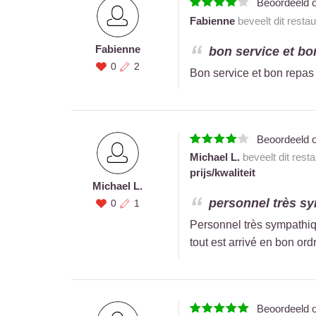
Beoordeeld 
Fabienne
beveelt dit resta
Fabienne
bon service et bon
0
2
Bon service et bon repas l
Beoordeeld 
Michael L.
beveelt dit rest
prijs/kwaliteit
Michael L.
personnel très sym
0
1
Personnel très sympathique
tout est arrivé en bon or
Beoordeeld 