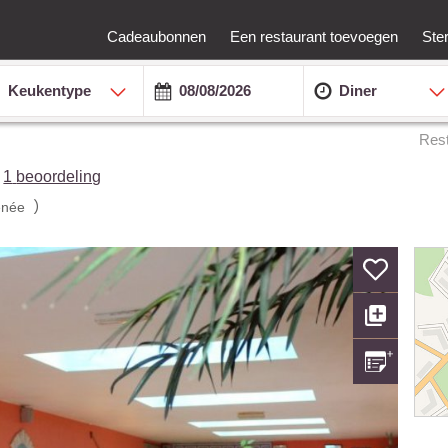
Cadeaubonnen
Een restaurant toevoegen
Ste
Keukentype
Diner
Res
1
beoordeling
)
née