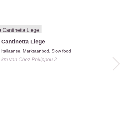
 Cantinetta Liege
Le Caboc
Italiaanse, Marktaanbod, Slow food
2.0 km
v
9 km
van
Chez Philippou 2