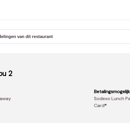
delingen van dit restaurant
ou 2
Betalingsmogelij
-away
Sodexo Lunch Pass®, Master Card, Visa, Bancontact, Sodexo
Card®