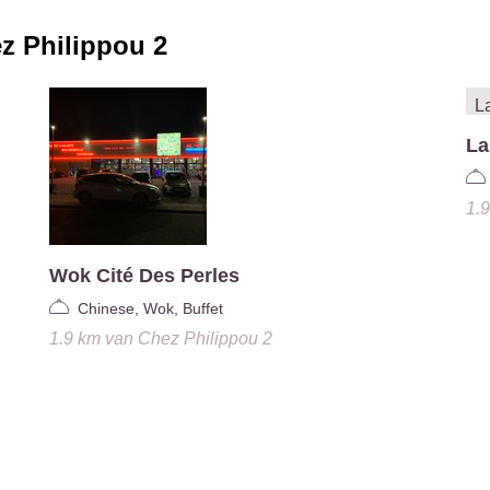
z Philippou 2
La
1.
Wok Cité Des Perles
Chinese, Wok, Buffet
1.9 km
van
Chez Philippou 2