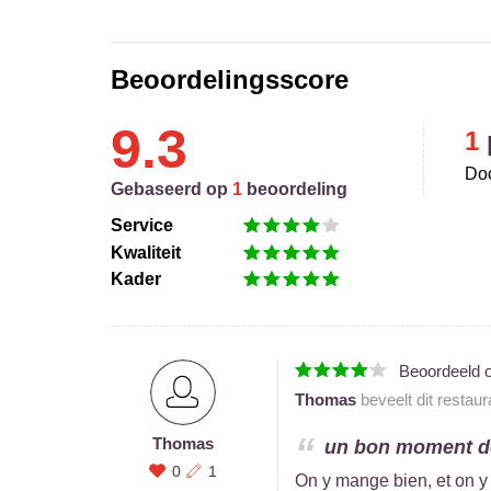
Beoordelingsscore
9.3
1
Doo
Gebaseerd op
1
beoordeling
Service
Kwaliteit
Kader
Beoordeeld 
Thomas
beveelt dit restau
Thomas
un bon moment de
0
1
On y mange bien, et on y 