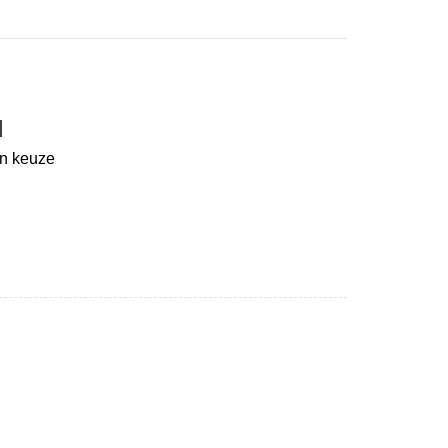
d
un keuze