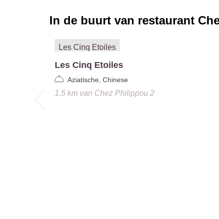
In de buurt van restaurant
Che
Les Cinq Etoiles
Aziatische, Chinese
1.5 km
van
Chez Philippou 2