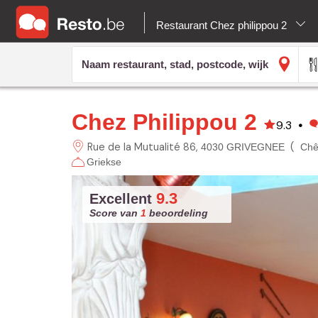
Restaurant Chez philippou 2
Chez Philippou 2
9.3
•
Rue de la Mutualité
86
(
4030 GRIVEGNEE
Chê
Griekse
9.3
Excellent
Score van
1
beoordeling