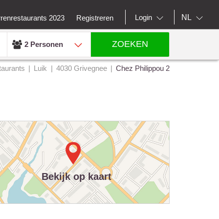
NL
Login
rrenrestaurants 2023
Registreren
ZOEKEN
2 Personen
taurants
Luik
4030 Grivegnee
Chez Philippou 2
Bekijk op kaart