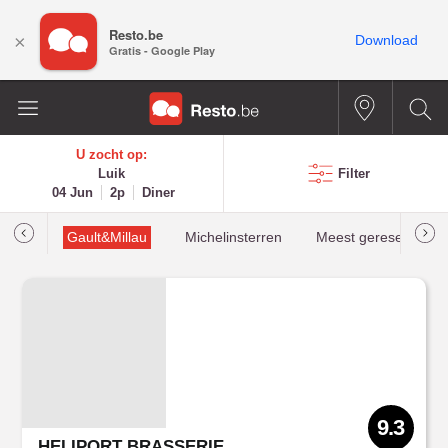
Resto.be
×
Download
Gratis - Google Play
U zocht op:
Luik
Filter
04 Jun
2p
Diner
oties
Gault&Millau
Michelinsterren
Meest gereserveerd
9.3
HELIPORT BRASSERIE