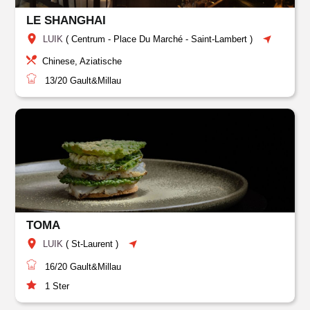
LE SHANGHAI
LUIK
(
Centrum
-
Place Du Marché
-
Saint-Lambert
)
Chinese, Aziatische
13/20
Gault&Millau
TOMA
LUIK
(
St-Laurent
)
16/20
Gault&Millau
1
Ster