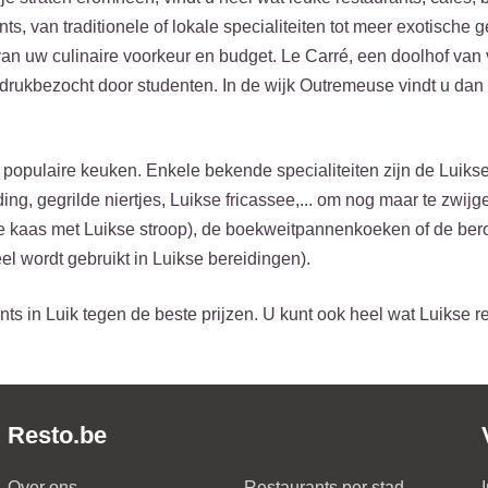
s, van traditionele of lokale specialiteiten tot meer exotische 
 van uw culinaire voorkeur en budget. Le Carré, een doolhof van 
 drukbezocht door studenten. In de wijk Outremeuse vindt u dan
opulaire keuken. Enkele bekende specialiteiten zijn de Luikse
ding, gegrilde niertjes, Luikse fricassee,... om nog maar te zwij
tte kaas met Luikse stroop), de boekweitpannenkoeken of de be
el wordt gebruikt in Luikse bereidingen).
ts in Luik tegen de beste prijzen. U kunt ook heel wat Luikse r
Resto.be
Over ons
Restaurants per stad