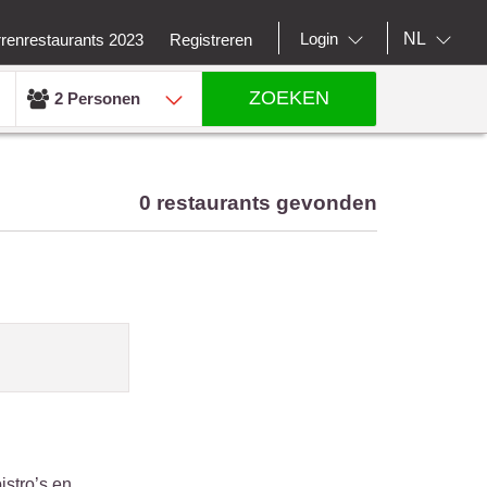
NL
Login
rrenrestaurants 2023
Registreren
ZOEKEN
2 Personen
0 restaurants gevonden
istro’s en