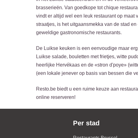
brasserieën. Van goedkope tot chique restaurant
vindt er altijd wel een leuk restaurant op maat
straatjes, is het uitgaansmekka van de stad en
geweldige gastronomische restaurants.
De Luikse keuken is een eenvoudige maar erg p
Luikse salade, bouletten met frietjes, witte pud
heerlijke Hervékaas en de «stron d'poye» (wi
(een lokale jenever op basis van bessen die ve
Resto.be biedt u een ruime keuze aan restauran
online reserveren!
Per stad
Restaurants Brussel