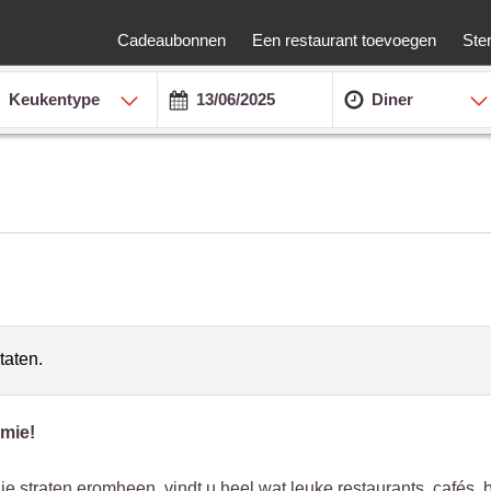
Cadeaubonnen
Een restaurant toevoegen
Ste
Keukentype
Diner
taten.
omie!
je straten eromheen, vindt u heel wat leuke restaurants, cafés, b