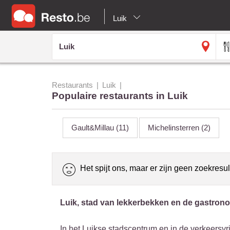
Luik
Restaurants
Luik
Populaire restaurants in Luik
Gault&Millau
(11)
Michelinsterren
(2)
Het spijt ons, maar er zijn geen zoekresul
Luik, stad van lekkerbekken en de gastron
In het Luikse stadscentrum en in de verkeersvri