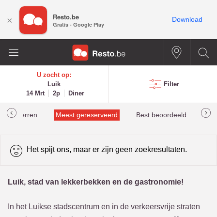
Resto.be
×
Download
Gratis - Google Play
U zocht op:
Luik
Filter
14 Mrt
2p
Diner
helinsterren
Meest gereserveerd
Best beoordeeld
Het spijt ons, maar er zijn geen zoekresultaten.
Luik, stad van lekkerbekken en de gastronomie!
In het Luikse stadscentrum en in de verkeersvrije straten