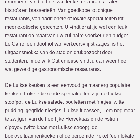
eromheen, vindt u heel wat leuke restaurants, cafés,
bistro’s en brasserieën. Van goedkope tot chique
restaurants, van traditionele of lokale specialiteiten tot
meer exotische gerechten. U vindt er altijd wel een leuk
restaurant op maat van uw culinaire voorkeur en budget.
Le Carré, een doolhof van verkeersvrij straatjes, is het
uitgaansmekka van de stad en drukbezocht door
studenten. In de wijk Outremeuse vindt u dan weer heel
wat geweldige gastronomische restaurants.
De Luikse keuken is een eenvoudige maar erg populaire
keuken. Enkele bekende specialiteiten zijn de Luikse
stoofpot, de Luikse salade, bouletten met frietjes, witte
pudding, gegrilde niertjes, Luikse fricassee,... om nog maar
te zwijgen van de heerlijke Hervékaas en de «stron
d'poye» (witte kaas met Luikse stroop), de
boekweitpannenkoeken of de beroemde Peket (een lokale