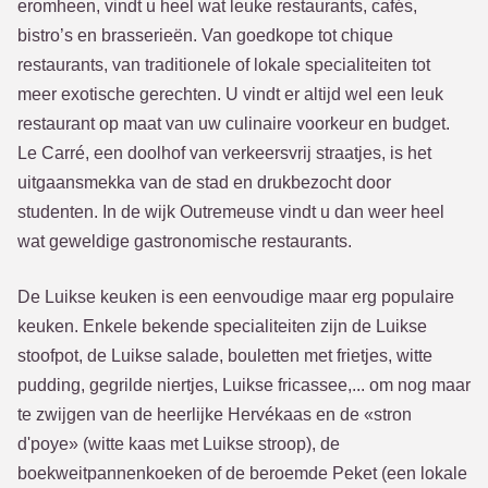
eromheen, vindt u heel wat leuke restaurants, cafés,
bistro’s en brasserieën. Van goedkope tot chique
restaurants, van traditionele of lokale specialiteiten tot
meer exotische gerechten. U vindt er altijd wel een leuk
restaurant op maat van uw culinaire voorkeur en budget.
Le Carré, een doolhof van verkeersvrij straatjes, is het
uitgaansmekka van de stad en drukbezocht door
studenten. In de wijk Outremeuse vindt u dan weer heel
wat geweldige gastronomische restaurants.
De Luikse keuken is een eenvoudige maar erg populaire
keuken. Enkele bekende specialiteiten zijn de Luikse
stoofpot, de Luikse salade, bouletten met frietjes, witte
pudding, gegrilde niertjes, Luikse fricassee,... om nog maar
te zwijgen van de heerlijke Hervékaas en de «stron
d'poye» (witte kaas met Luikse stroop), de
boekweitpannenkoeken of de beroemde Peket (een lokale