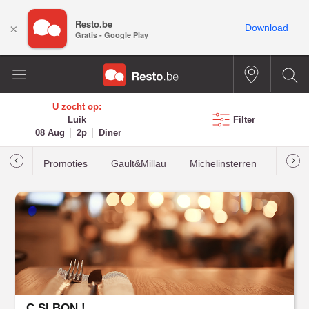
Resto.be
×
Download
Gratis - Google Play
U zocht op:
Luik
Filter
08 Aug
2p
Diner
Promoties
Gault&Millau
Michelinsterren
Meest
C SI BON !