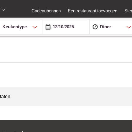
Cadeaubonnen
Een restaurant toevoegen
Ste
Keukentype
Diner
taten.