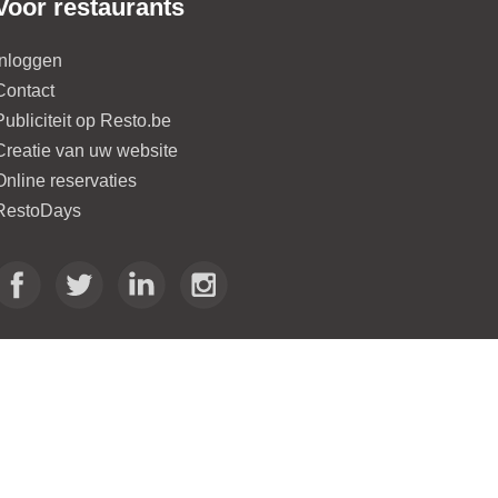
Voor restaurants
Inloggen
Contact
Publiciteit op Resto.be
Creatie van uw website
Online reservaties
RestoDays