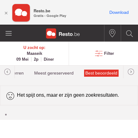
Resto.be
×
Download
Gratis - Google Play
U zocht op:
Maaseik
Filter
09 Mei
2p
Diner
helinsterren
Meest gereserveerd
Best beoordeeld
Het spijt ons, maar er zijn geen zoekresultaten.
*