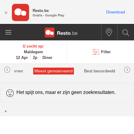
Resto.be
×
Download
Gratis - Google Play
U zocht op:
Maldegem
Filter
12 Apr
2p
Diner
helinsterren
Meest gereserveerd
Best beoordeeld
Het spijt ons, maar er zijn geen zoekresultaten.
*