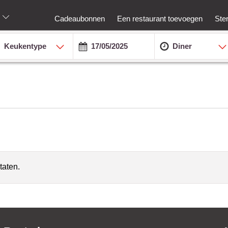
Cadeaubonnen
Een restaurant toevoegen
Ste
Keukentype
Diner
taten.