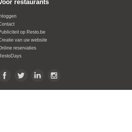
Voor restaurants
Inloggen
Contact
Publiciteit op Resto.be
Creatie van uw website
Online reservaties
RestoDays