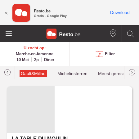
Resto.be
×
Download
Gratis - Google Play
U zocht op:
Marche-en-famenne
Filter
10 Mei
2p
Diner
oties
Gault&Millau
Michelinsterren
Meest gereserveerd
LA TABLE DU MOULIN