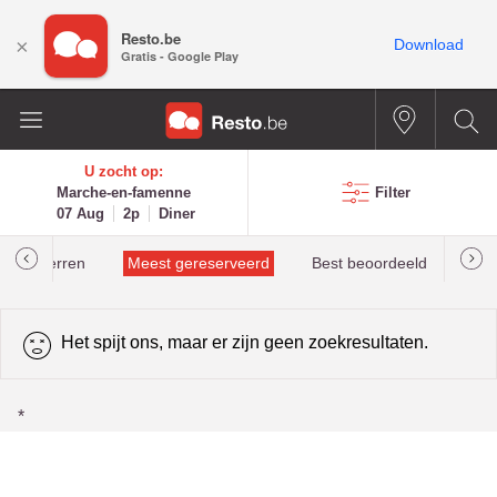
Resto.be
×
Download
Gratis - Google Play
U zocht op:
Marche-en-famenne
Filter
07 Aug
2p
Diner
helinsterren
Meest gereserveerd
Best beoordeeld
Het spijt ons, maar er zijn geen zoekresultaten.
*