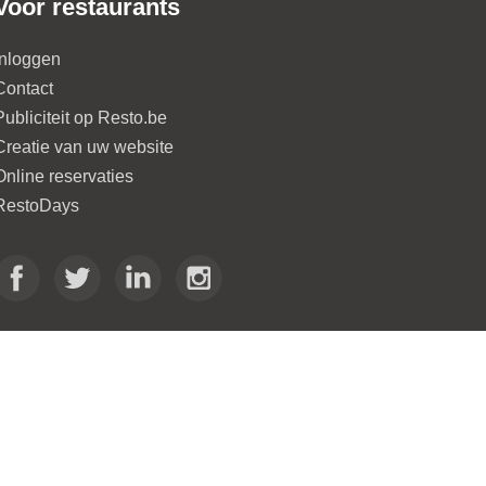
Voor restaurants
Inloggen
Contact
Publiciteit op Resto.be
Creatie van uw website
Online reservaties
RestoDays