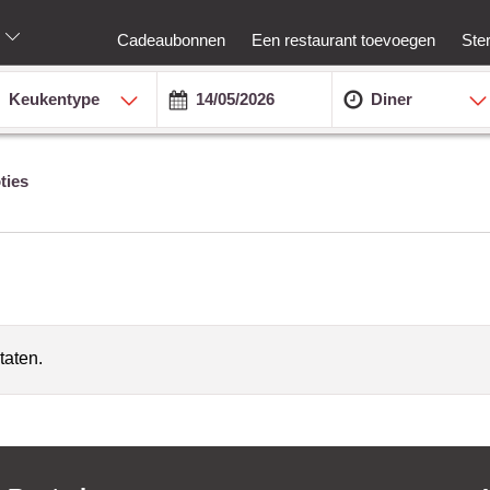
Cadeaubonnen
Een restaurant toevoegen
Ste
Keukentype
Diner
ties
taten.