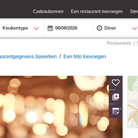
Cadeaubonnen
Een restaurant toevoegen
Ste
Keukentype
Diner
Restaurants
/
taurantgegevens bijwerken
Een foto toevoegen