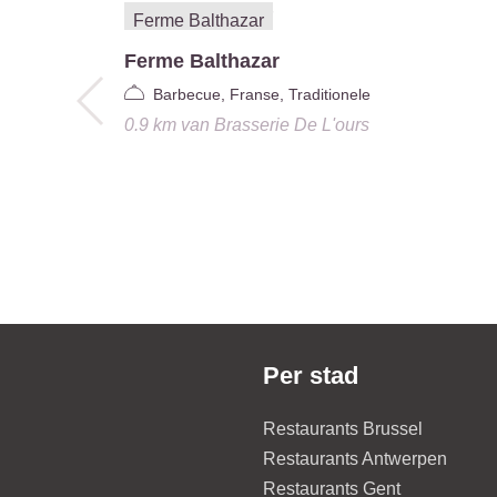
Ferme Balthazar
Barbecue, Franse, Traditionele
0.9 km
van
Brasserie De L'ours
Per stad
Restaurants Brussel
Restaurants Antwerpen
Restaurants Gent