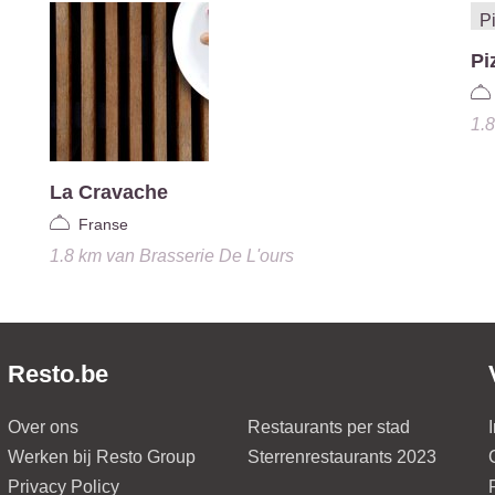
Pi
1.
La Cravache
Franse
1.8 km
van
Brasserie De L'ours
Resto.be
Over ons
Restaurants per stad
Werken bij Resto Group
Sterrenrestaurants 2023
Privacy Policy