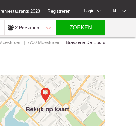
NL
Login
rrenrestaurants 2023
Registreren
ZOEKEN
2 Personen
Moeskroen
7700 Moeskroen
Brasserie De L'ours
Bekijk op kaart