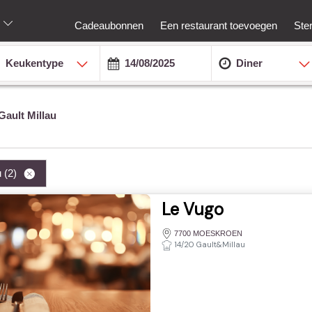
Cadeaubonnen
Een restaurant toevoegen
Ste
Keukentype
Diner
Gault Millau
u
(2)
Le Vugo
7700 MOESKROEN
14/20 Gault&Millau