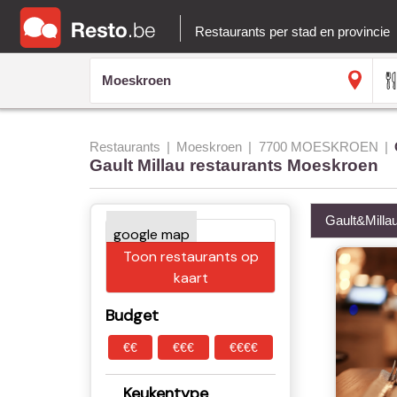
Restaurants per stad en provincie
Restaurants
Moeskroen
7700 MOESKROEN
Gault Millau restaurants Moeskroen
Gault&Milla
Toon restaurants op
kaart
Budget
€€
€€€
€€€€
Keukentype