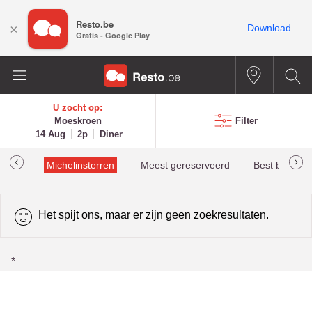
Resto.be
×
Download
Gratis - Google Play
U zocht op:
Moeskroen
Filter
14 Aug
2p
Diner
illau
Michelinsterren
Meest gereserveerd
Best beoorde
Het spijt ons, maar er zijn geen zoekresultaten.
*