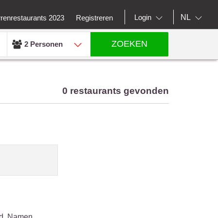
NL
Login
rrenrestaurants 2023
Registreren
ZOEKEN
2 Personen
0 restaurants gevonden
tad. Namen