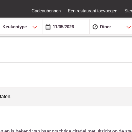
Cadeaubonnen
Een restaurant toevoegen
Ste
Keukentype
Diner
taten.
en is bekend van haar prachtige citadel met uitzicht op de s