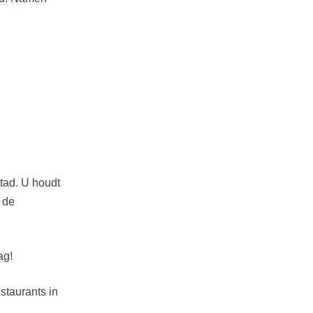
tad. U houdt
 de
ag!
staurants in