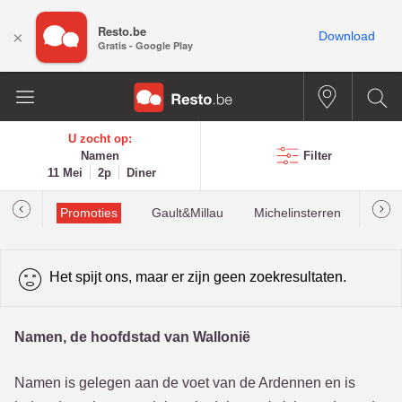
Resto.be
×
Download
Gratis - Google Play
U zocht op:
Namen
Filter
11 Mei
2p
Diner
Promoties
Gault&Millau
Michelinsterren
Mees
Het spijt ons, maar er zijn geen zoekresultaten.
Namen, de hoofdstad van Wallonië
Namen is gelegen aan de voet van de Ardennen en is