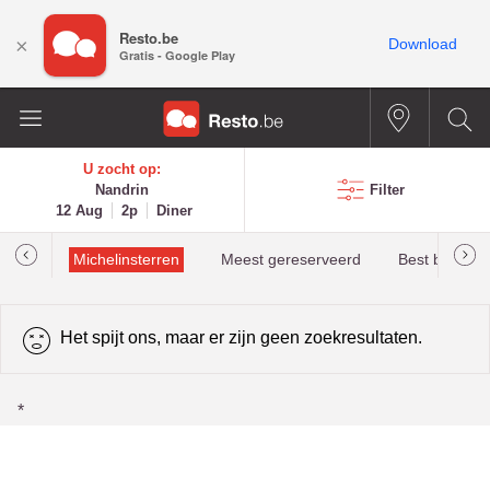
Resto.be
×
Download
Gratis - Google Play
U zocht op:
Nandrin
Filter
12 Aug
2p
Diner
illau
Michelinsterren
Meest gereserveerd
Best beoorde
Het spijt ons, maar er zijn geen zoekresultaten.
*