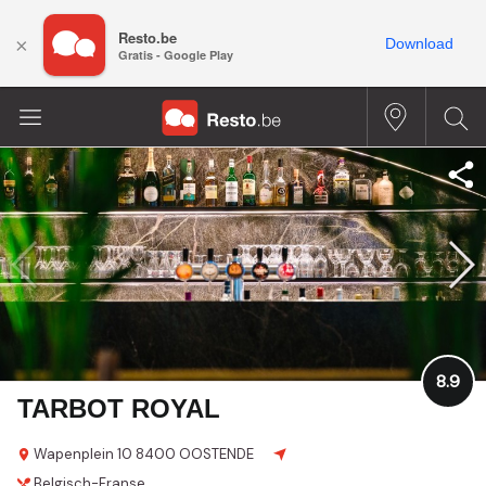
Resto.be
×
Download
Gratis - Google Play
8.9
TARBOT ROYAL
Wapenplein 10
8400 OOSTENDE
Belgisch-Franse