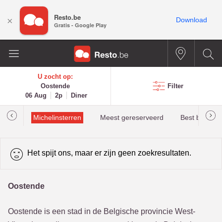
Resto.be
×
Download
Gratis - Google Play
U zocht op:
Oostende
Filter
06 Aug
2p
Diner
illau
Michelinsterren
Meest gereserveerd
Best beoorde
Het spijt ons, maar er zijn geen zoekresultaten.
Oostende
Oostende is een stad in de Belgische provincie West-