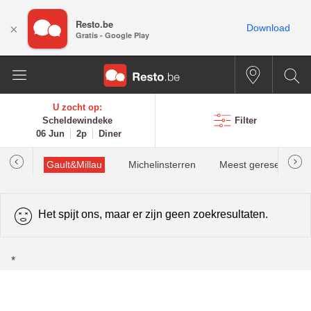
Resto.be
×
Download
Gratis - Google Play
U zocht op:
Scheldewindeke
Filter
06 Jun
2p
Diner
oties
Gault&Millau
Michelinsterren
Meest gereserveerd
Het spijt ons, maar er zijn geen zoekresultaten.
*