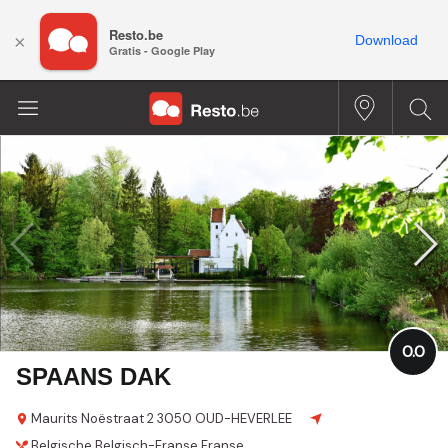
Resto.be
×
Download
Gratis - Google Play
0.0
SPAANS DAK
Maurits Noëstraat 2
3050 OUD-HEVERLEE
Belgische
Belgisch-Franse
Franse