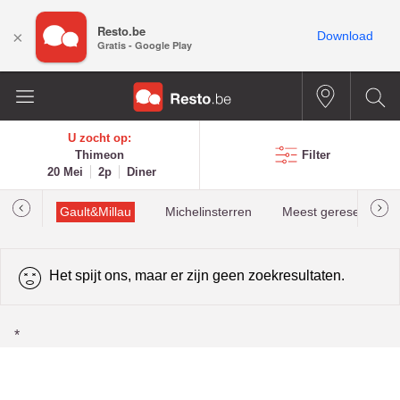
Resto.be
×
Download
Gratis - Google Play
U zocht op:
Thimeon
Filter
20 Mei
2p
Diner
oties
Gault&Millau
Michelinsterren
Meest gereserveerd
Het spijt ons, maar er zijn geen zoekresultaten.
*