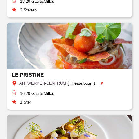
18/20
Gault&Millau
2
Sterren
LE PRISTINE
ANTWERPEN-CENTRUM
(
Theaterbuurt
)
16/20
Gault&Millau
1
Ster