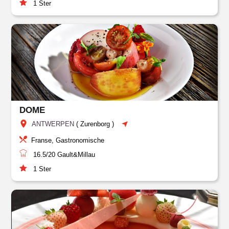
1
Ster
DOME
ANTWERPEN
(
Zurenborg
)
Franse, Gastronomische
16.5/20
Gault&Millau
1
Ster