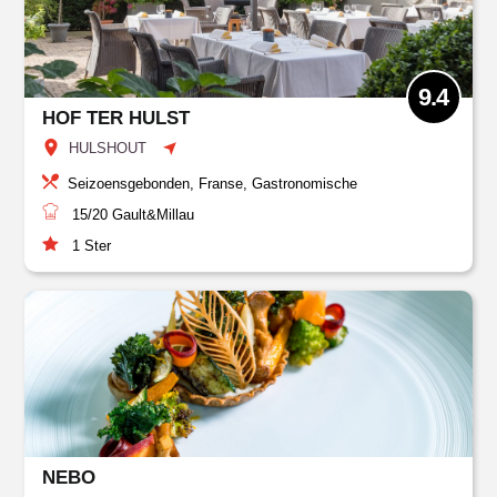
9.4
HOF TER HULST
HULSHOUT
Seizoensgebonden, Franse, Gastronomische
15/20
Gault&Millau
1
Ster
NEBO