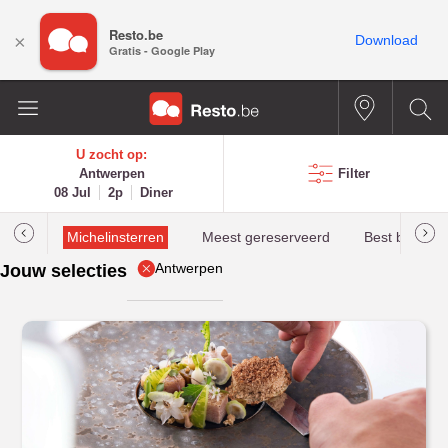
Resto.be
×
Download
Gratis - Google Play
U zocht op:
Antwerpen
Filter
08 Jul
2p
Diner
illau
Michelinsterren
Meest gereserveerd
Best beoorde
Antwerpen
Jouw selecties