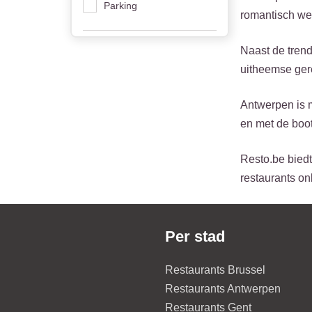
Parking
romantisch wee
Naast de trend
uitheemse gere
Antwerpen is m
en met de boo
Resto.be biedt
restaurants on
Per stad
Restaurants Brussel
Restaurants Antwerpen
Restaurants Gent