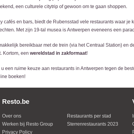
kend, een culturele citytrip of gewoon om te gaan shoppen.
y cafés en bars, biedt de Rubensstad vele restaurants waar je 
chten. Met zijn 19-tal musea is Antwerpen eveneens een paradij
akkelijk bereikbaar met de trein (via het Centraal Station) en
t. Kortom, een
wereldstad in zakformaat
!
 u een ruime keuze aan restaurants in Antwerpen tegen de best
line boeken!
Resto.be
Over ons
Restaurants per stad
Werken bij Resto Group
Sterrenrestaurants 2023
Privacy Policy