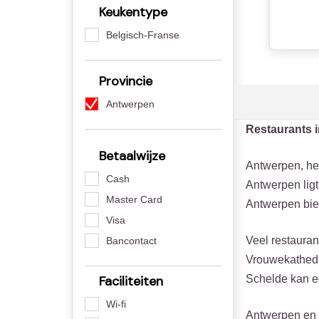
Keukentype
Belgisch-Franse
Provincie
Antwerpen
Restaurants 
Betaalwijze
Antwerpen, he
Cash
Antwerpen lig
Master Card
Antwerpen bied
Visa
Veel restaura
Bancontact
Vrouwekathedra
Faciliteiten
Schelde kan e
Wi-fi
Antwerpen en h