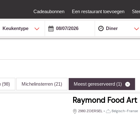
Cadeaubonnen
Een restaurant toevoegen
Ste
Keukentype
Diner
u
(98)
Michelinsterren
(21)
Meest gereserveerd
(1)
Raymond Food Art
•
Belgisch-Franse
2980 ZOERSEL