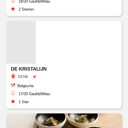
18/20
Gault&Millau
2
Sterren
DE KRISTALIJN
GENK
Belgische
17/20
Gault&Millau
1
Ster