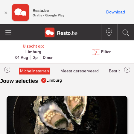
Resto.be
×
Download
Gratis - Google Play
U zocht op:
Limburg
Filter
04 Aug
2p
Diner
illau
Michelinsterren
Meest gereserveerd
Best beoorde
Limburg
Jouw selecties