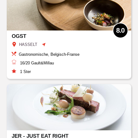
8.0
OGST
HASSELT
Gastronomische, Belgisch-Franse
16/20
Gault&Millau
1
Ster
JER - JUST EAT RIGHT