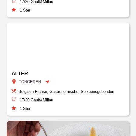
17/20
Gault&Millau
1
Ster
ALTER
TONGEREN
Belgisch-Franse, Gastronomische, Seizoensgebonden
17/20
Gault&Millau
1
Ster