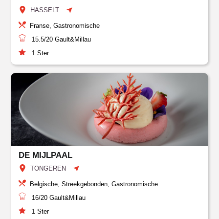
HASSELT
Franse, Gastronomische
15.5/20
Gault&Millau
1
Ster
DE MIJLPAAL
TONGEREN
Belgische, Streekgebonden, Gastronomische
16/20
Gault&Millau
1
Ster