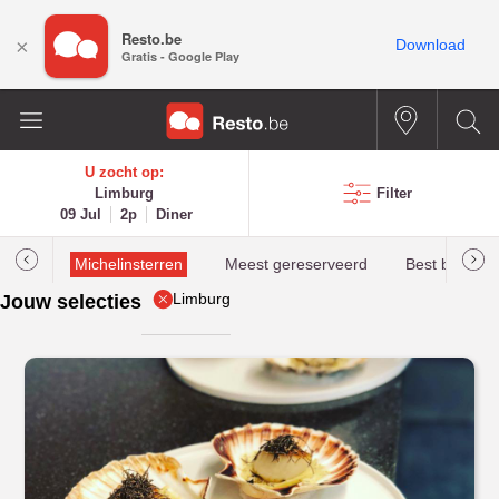
Resto.be
×
Download
Gratis - Google Play
U zocht op:
Limburg
Filter
09 Jul
2p
Diner
illau
Michelinsterren
Meest gereserveerd
Best beoorde
Limburg
Jouw selecties