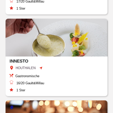
17/20
Gault&Millau
1
Ster
INNESTO
HOUTHALEN
Gastronomische
16/20
Gault&Millau
1
Ster