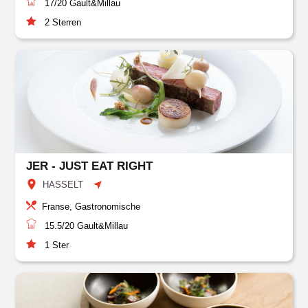
17/20
Gault&Millau
2
Sterren
JER - JUST EAT RIGHT
HASSELT
Franse, Gastronomische
15.5/20
Gault&Millau
1
Ster