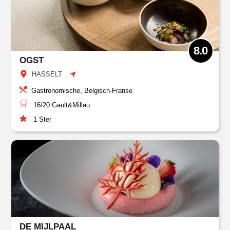
8.0
OGST
HASSELT
Gastronomische, Belgisch-Franse
16/20
Gault&Millau
1
Ster
DE MIJLPAAL