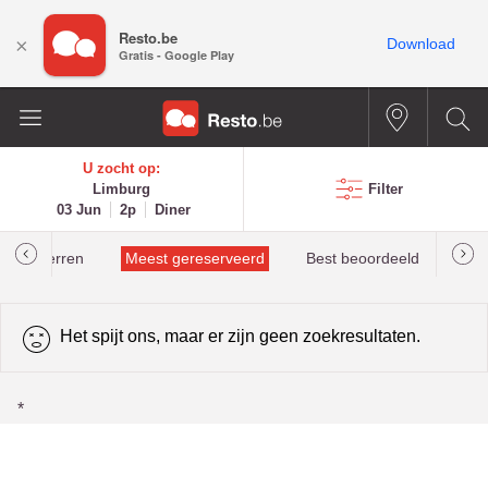
Resto.be
×
Download
Gratis - Google Play
U zocht op:
Limburg
Filter
03 Jun
2p
Diner
helinsterren
Meest gereserveerd
Best beoordeeld
Het spijt ons, maar er zijn geen zoekresultaten.
*