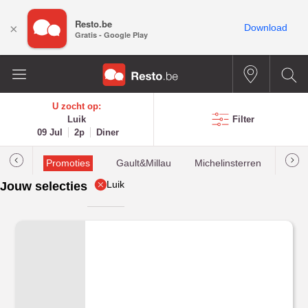
Resto.be
×
Download
Gratis - Google Play
U zocht op:
Luik
Filter
09 Jul
2p
Diner
Promoties
Gault&Millau
Michelinsterren
Mees
Luik
Jouw selecties