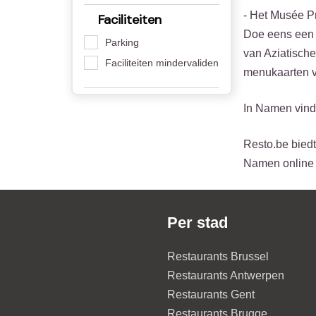
- Het Musée Pr
Faciliteiten
Doe eens een g
Parking
van Aziatische
Faciliteiten mindervaliden
menukaarten v
In Namen vind
Resto.be biedt
Namen online 
Per stad
Restaurants Brussel
Restaurants Antwerpen
Restaurants Gent
Restaurants Brugge