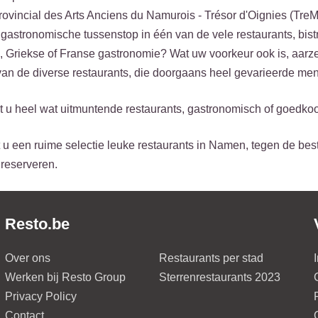
ovincial des Arts Anciens du Namurois - Trésor d'Oignies (TreM
astronomische tussenstop in één van de vele restaurants, bistr
, Griekse of Franse gastronomie? Wat uw voorkeur ook is, aarze
an de diverse restaurants, die doorgaans heel gevarieerde me
t u heel wat uitmuntende restaurants, gastronomisch of goedk
 u een ruime selectie leuke restaurants in Namen, tegen de best
reserveren.
Resto.be
Over ons
Restaurants per stad
Werken bij Resto Group
Sterrenrestaurants 2023
Privacy Policy
Contact