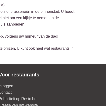
.a)
o’s of brasserieën in de binnenstad. U houdt
l niet om een kijkje te nemen op de
nu’s aanbieden.
oop, volgens uw humeur van de dag!
e prijzen. U kunt ook heel wat restaurants in
Voor restaurants
Inloggen
Contact
Publiciteit op Resto.be
Creatie van uw website