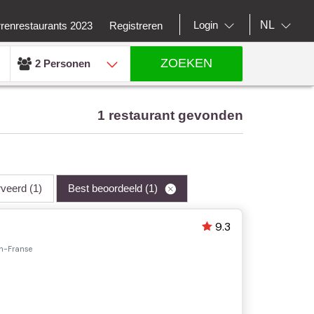
NL
Login
rrenrestaurants 2023
Registreren
ZOEKEN
2 Personen
1 restaurant gevonden
rveerd
(1)
Best beoordeeld
(1)
9.3
ch-Franse