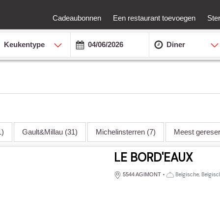
Cadeaubonnen
Een restaurant toevoegen
Ste
Keukentype
Diner
1)
Gault&Millau
(31)
Michelinsterren
(7)
Meest gerese
LE BORD'EAUX
•
Belgische, Belgis
5544 AGIMONT