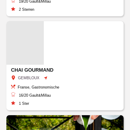
19/20
Gault&Millau
2
Sterren
CHAI GOURMAND
GEMBLOUX
Franse, Gastronomische
16/20
Gault&Millau
1
Ster