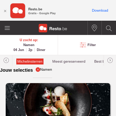
Resto.be
×
Download
Gratis - Google Play
U zocht op:
Namen
Filter
04 Jun
2p
Diner
illau
Michelinsterren
Meest gereserveerd
Best beoorde
Namen
Jouw selecties