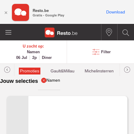
Resto.be
×
Download
Gratis - Google Play
U zocht op:
Namen
Filter
06 Jul
2p
Diner
Promoties
Gault&Millau
Michelinsterren
Mees
Namen
Jouw selecties