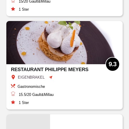
15/20
Gault&Millau
1
Ster
9.3
RESTAURANT PHILIPPE MEYERS
EIGENBRAKEL
Gastronomische
15.5/20
Gault&Millau
1
Ster