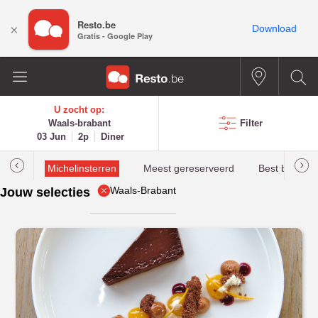
Resto.be
×
Download
Gratis - Google Play
U zocht op:
Waals-brabant
Filter
03 Jun
2p
Diner
illau
Michelinsterren
Meest gereserveerd
Best beoorde
Waals-Brabant
Jouw selecties